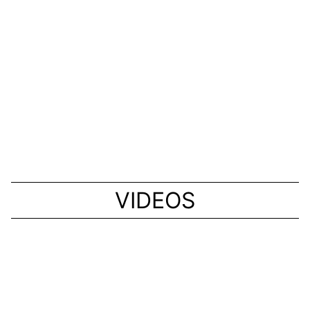
Monocibec, Naxos, Panaria, San’tagostino,
Sanchis Hôme, Farsight, Daugres, Bellissimo,HBI ,
Romario,Tagina, Tomely …
Trường Thịnh luôn đi đầu về những dòng sản phẩm ốp
lát với công nghệ mang lại giá trị sức khỏe và
bảo vệ cho gia đình bạn
Xem thêm
VIDEOS