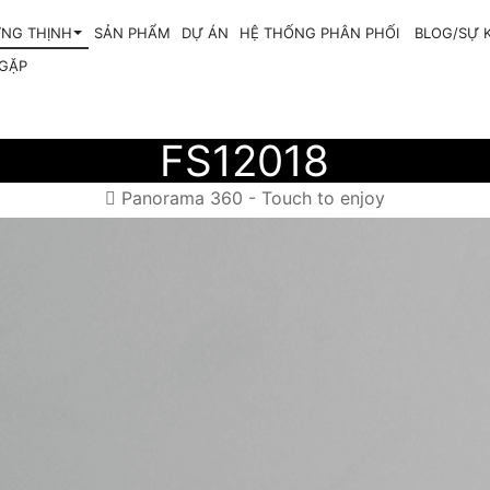
NG THỊNH
SẢN PHẨM
DỰ ÁN
HỆ THỐNG PHÂN PHỐI
BLOG/SỰ 
 GẶP
FS12018
Panorama 360 - Touch to enjoy