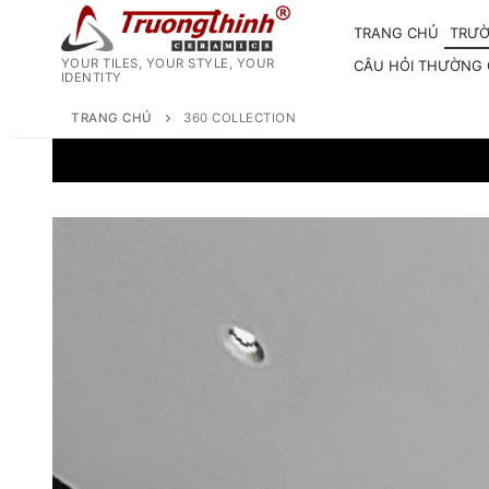
Chuyển
TRANG CHỦ
TRƯỜ
đến
nội
YOUR TILES, YOUR STYLE, YOUR
CÂU HỎI THƯỜNG
IDENTITY
dung
TRANG CHỦ
360 COLLECTION