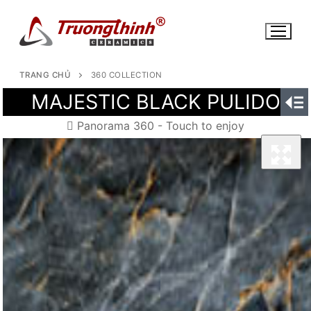
Chuyển
đến
nội
dung
TRANG CHỦ
360 COLLECTION
MAJESTIC BLACK PULIDO
Panorama 360 - Touch to enjoy