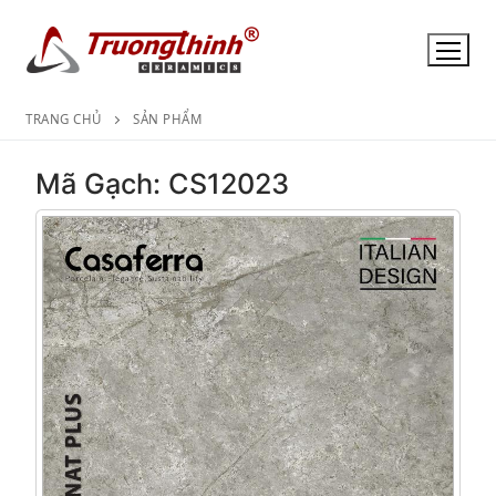
Chuyển
đến
nội
dung
TRANG CHỦ
SẢN PHẨM
Mã Gạch: CS12023