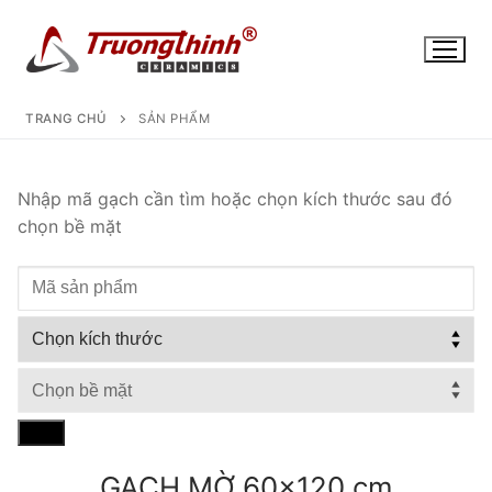
Chuyển
đến
nội
dung
TRANG CHỦ
SẢN PHẨM
Nhập mã gạch cần tìm hoặc chọn kích thước sau đó
chọn bề mặt
Tìm
GẠCH MỜ 60x120 cm