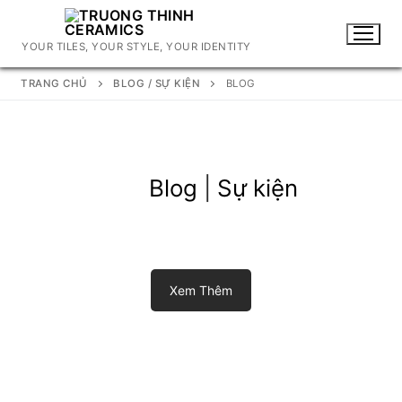
Chuyển
đến
YOUR TILES, YOUR STYLE, YOUR IDENTITY
nội
dung
TRANG CHỦ
BLOG / SỰ KIỆN
BLOG
Blog
|
Sự kiện
Xem Thêm