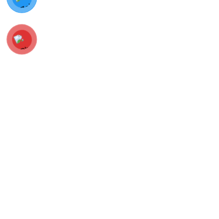
Đăng ký nhận map gạch miễn phí
TRƯỜNG THỊNH