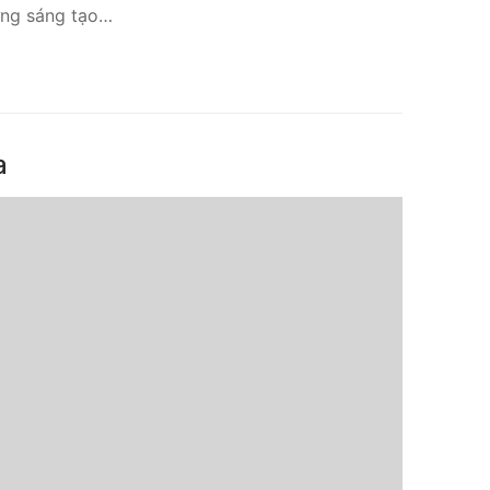
hứng sáng tạo…
a