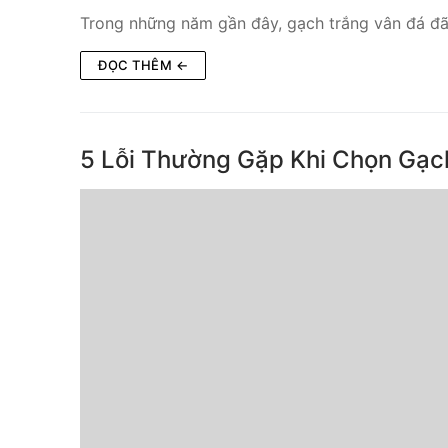
Trong những năm gần đây, gạch trắng vân đá đã 
ĐỌC THÊM ←
5 Lỗi Thường Gặp Khi Chọn Gạc