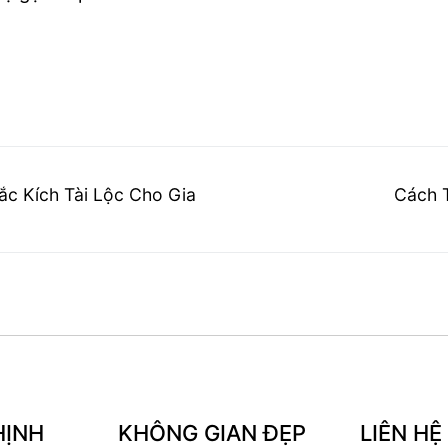
Next
c Kích Tài Lộc Cho Gia
Cách T
post:
HỊNH
KHÔNG GIAN ĐẸP
LIÊN HỆ