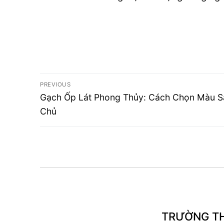
Điều
PREVIOUS
Previous
hướng
Gạch Ốp Lát Phong Thủy: Cách Chọn Màu Sắ
post:
Chủ
bài
viết
TRƯỜNG T