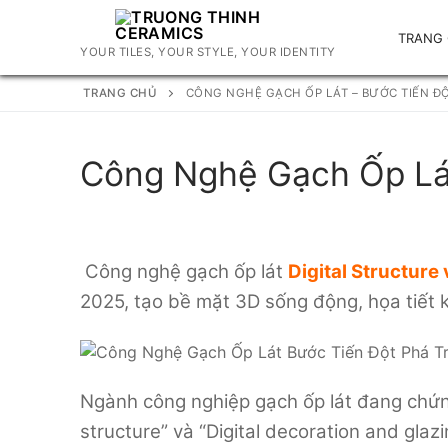
Chuyển
đến
TRANG
YOUR TILES, YOUR STYLE, YOUR IDENTITY
nội
dung
TRANG CHỦ
CÔNG NGHỆ GẠCH ỐP LÁT – BƯỚC TIẾN ĐỘ
Công Nghệ Gạch Ốp Lát
Công nghệ gạch ốp lát
Digital Structure
2025, tạo bề mặt 3D sống động, họa tiết 
Ngành công nghiệp gạch ốp lát đang chứng
structure” và “Digital decoration and gla