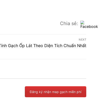
Chia sẻ:
NEXT
ính Gạch Ốp Lát Theo Diện Tích Chuẩn Nhất
Đăng ký nhận map gạch miễn phí