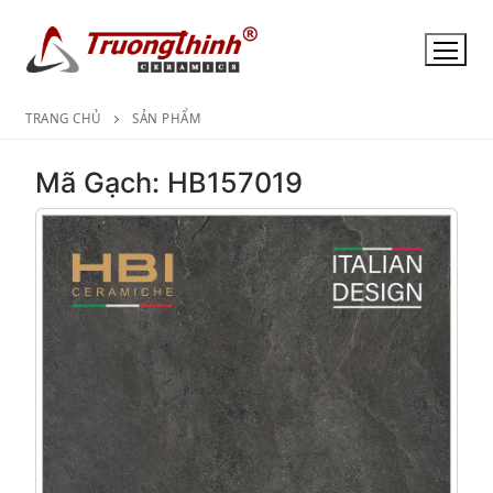
Chuyển
đến
nội
dung
TRANG CHỦ
SẢN PHẨM
Mã Gạch: HB157019