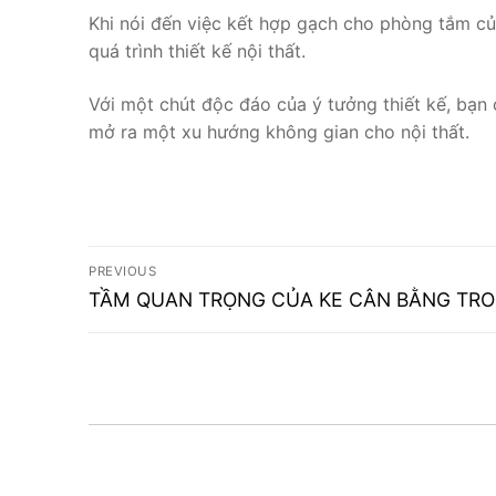
Khi nói đến việc kết hợp gạch cho phòng tắm củ
quá trình thiết kế nội thất.
Với một chút độc đáo của ý tưởng thiết kế, bạn
mở ra một xu hướng không gian cho nội thất.
Điều
PREVIOUS
Previous
hướng
TẦM QUAN TRỌNG CỦA KE CÂN BẰNG TRO
post:
bài
viết