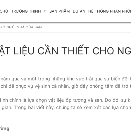
 CHỦ
TRƯỜNG THỊNH
SẢN PHẨM
DỰ ÁN
HỆ THỐNG PHÂN PHỐI
CHO NGÔI NHÀ CỦA BẠN
ẬT LIỆU CẦN THIẾT CHO N
ài năm qua và một trong những khu vực trải qua sự biến đổ
chỉ để phục vụ vệ sinh cá nhân, giờ đây phòng tắm đã trở 
định chính là lựa chọn vật liệu ốp tường và sàn. Do đó, s
ian. Trong bài viết này, chúng ta sẽ xem xét các lựa chọ
ường