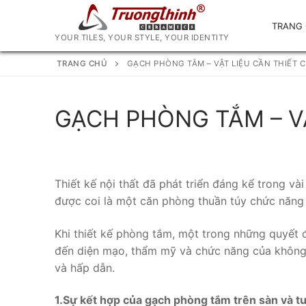
Chuyển
đến
TRANG
YOUR TILES, YOUR STYLE, YOUR IDENTITY
nội
dung
TRANG CHỦ
GẠCH PHÒNG TẮM – VẬT LIỆU CẦN THIẾT 
GẠCH PHÒNG TẮM – V
Thiết kế nội thất đã phát triển đáng kể trong v
được coi là một căn phòng thuần túy chức năng 
Khi thiết kế phòng tắm, một trong những quyết 
đến diện mạo, thẩm mỹ và chức năng của không g
và hấp dẫn.
1.Sự kết hợp của gạch phòng tắm trên sàn và t